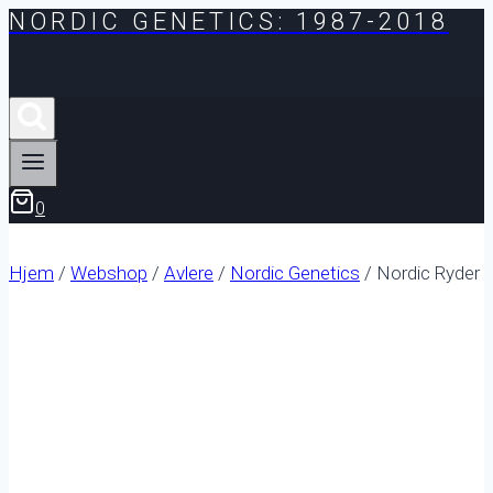
NORDIC GENETICS: 1987-2018
Fortsæt
til
indhold
0
Hjem
/
Webshop
/
Avlere
/
Nordic Genetics
/
Nordic Ryder