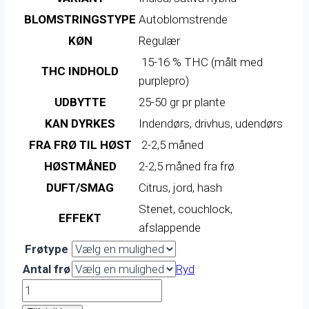
BLOMSTRINGSTYPE
Autoblomstrende
KØN
Regulær
15-16 % THC (målt med
THC INDHOLD
purplepro)
UDBYTTE
25-50 gr pr plante
KAN DYRKES
Indendørs, drivhus, udendørs
FRA FRØ TIL HØST
2-2,5 måned
HØSTMÅNED
2-2,5 måned fra frø
DUFT/SMAG
Citrus, jord, hash
Stenet, couchlock,
EFFEKT
afslappende
Frøtype
Antal frø
Ryd
Nordic
Ryder