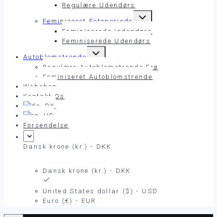
Regulære Udendørs
Skift
Feminiseret Fotoperiode
undermenu
Feminiserede Indendørs
Feminiserede Udendørs
Skift
Autoblomstrende
undermenu
Regulære Autoblomstrende Frø
Feminiseret Autoblomstrende
Webshop
Kontakt Os
Forsendelse
Dansk krone (kr.) - DKK
Dansk krone (kr.) - DKK
United States dollar ($) - USD
Euro (€) - EUR