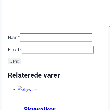
Navn
*
E-mail
*
Relaterede varer
Skywalker