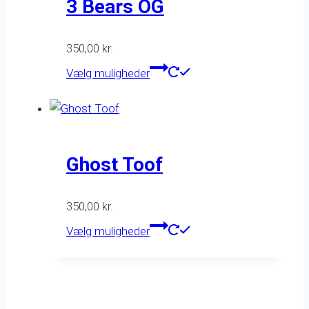
Mulighederne
3 Bears OG
kan
vælges
350,00
kr.
på
Dette
Vælg muligheder
varesiden
vare
har
flere
varianter.
Mulighederne
Ghost Toof
kan
vælges
350,00
kr.
på
Dette
Vælg muligheder
varesiden
vare
har
flere
varianter.