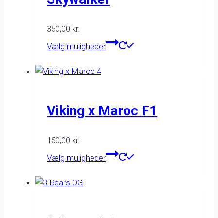
350,00
kr.
Dette
Vælg muligheder
vare
har
flere
varianter.
Mulighederne
Viking x Maroc F1
kan
vælges
150,00
kr.
på
Dette
Vælg muligheder
varesiden
vare
har
flere
varianter.