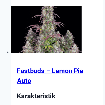
vare
har
flere
varianter.
Mulighederne
kan
vælges
på
varesiden
Fastbuds – Lemon Pie
Auto
Karakteristik