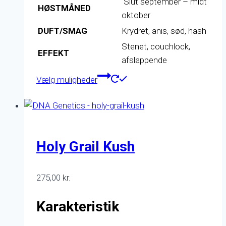
Slut september – midt
HØSTMÅNED
oktober
DUFT/SMAG
Krydret, anis, sød, hash
Stenet, couchlock,
EFFEKT
afslappende
Dette
Vælg muligheder
vare
har
flere
varianter.
Mulighederne
Holy Grail Kush
kan
vælges
275,00
kr.
på
varesiden
Karakteristik