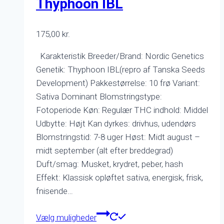
Thyphoon IBL
kan
vælges
175,00
kr.
på
varesiden
Karakteristik Breeder/Brand: Nordic Genetics
Genetik: Thyphoon IBL(repro af Tanska Seeds
Development) Pakkestørrelse: 10 frø Variant:
Sativa Dominant Blomstringstype:
Fotoperiode Køn: Regulær THC indhold: Middel
Udbytte: Højt Kan dyrkes: drivhus, udendørs
Blomstringstid: 7-8 uger Høst: Midt august –
midt september (alt efter breddegrad)
Duft/smag: Musket, krydret, peber, hash
Effekt: Klassisk opløftet sativa, energisk, frisk,
fnisende…
Dette
Vælg muligheder