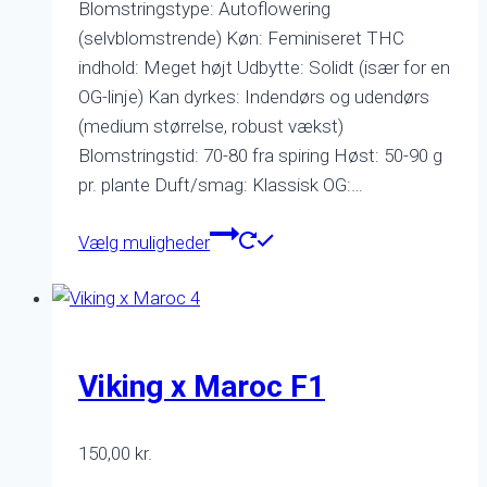
Blomstringstype: Autoflowering
(selvblomstrende) Køn: Feminiseret THC
indhold: Meget højt Udbytte: Solidt (især for en
OG-linje) Kan dyrkes: Indendørs og udendørs
(medium størrelse, robust vækst)
Blomstringstid: 70-80 fra spiring Høst: 50-90 g
pr. plante Duft/smag: Klassisk OG:…
Dette
Vælg muligheder
vare
har
flere
varianter.
Mulighederne
Viking x Maroc F1
kan
vælges
150,00
kr.
på